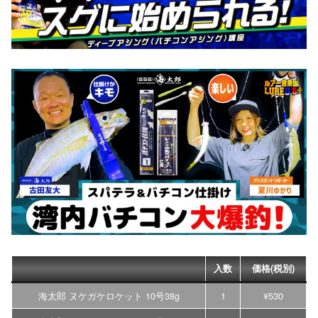
入数
価格(税別)
海太郎 ヌケガケロケット 10号38g
1
¥530