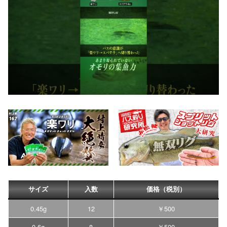
サイズ
入数
価格（税別）
0.45g
12
￥500
0.6g
8
￥500