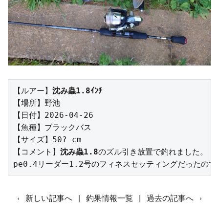
【ルアー】
沈み蟲1.8ｲﾝﾁ
【場所】野池

【日付】2026-04-26

【魚種】ブラックバス

【サイズ】50? cm

【コメント】
沈み蟲1.8
のズル引き放置で釣れました。

‹
新しい記事へ
|
釣果情報一覧
|
過去の記事へ
›