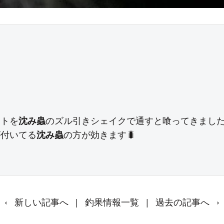
ントを
沈み蟲
のズル引きシェイクで通すと喰ってきました
が付いてる
沈み蟲
の方が効きます🐛

‹
新しい記事へ
|
釣果情報一覧
|
過去の記事へ
›