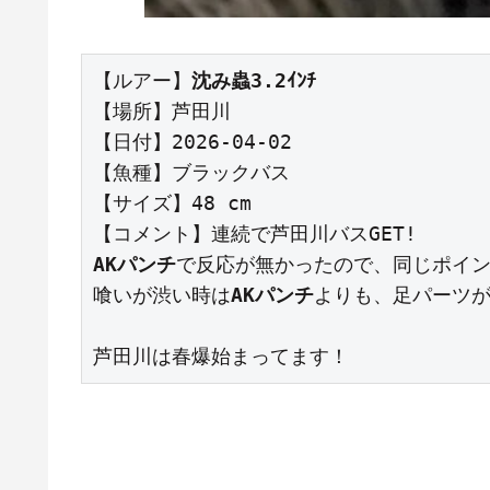
【ルアー】
沈み蟲3.2ｲﾝﾁ
【場所】芦田川

【日付】2026-04-02

【魚種】ブラックバス

【サイズ】48 cm

AKパンチ
で反応が無かったので、同じポイ
喰いが渋い時は
AKパンチ
よりも、足パーツ