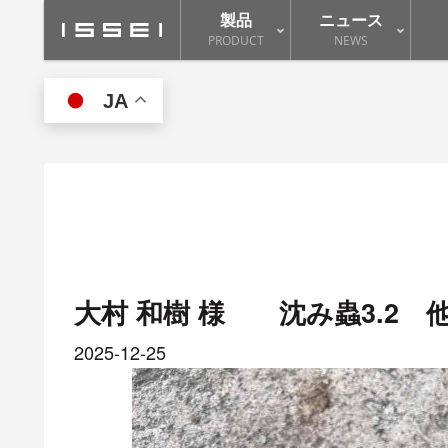
製品
ニュース
PRODUCT
NEWS
JA
大村 和樹 様 沈み蟲3.2
2025-12-25