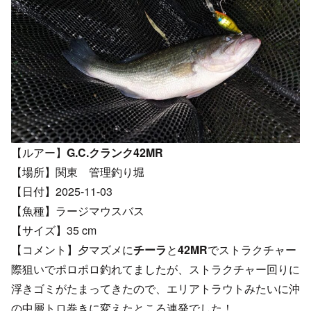
【ルアー】
G.C.クランク42MR
【場所】関東 管理釣り堀
【日付】2025-11-03
【魚種】ラージマウスバス
【サイズ】35 cm
【コメント】夕マズメに
チーラ
と
42MR
でストラクチャー
際狙いでポロポロ釣れてましたが、ストラクチャー回りに
浮きゴミがたまってきたので、エリアトラウトみたいに沖
の中層トロ巻きに変えたところ連発でした！