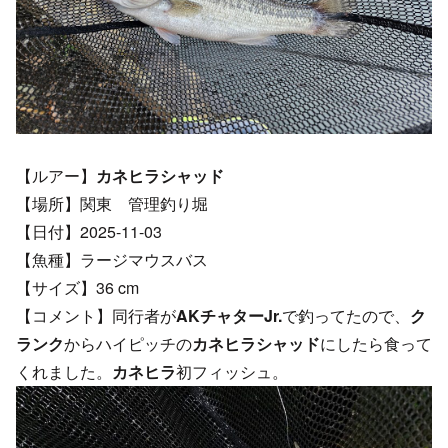
【ルアー】
カネヒラシャッド
【場所】関東 管理釣り堀
【日付】2025-11-03
【魚種】ラージマウスバス
【サイズ】36 cm
【コメント】同行者が
AKチャターJr.
で釣ってたので、
ク
ランク
からハイピッチの
カネヒラシャッド
にしたら食って
くれました。
カネヒラ
初フィッシュ。