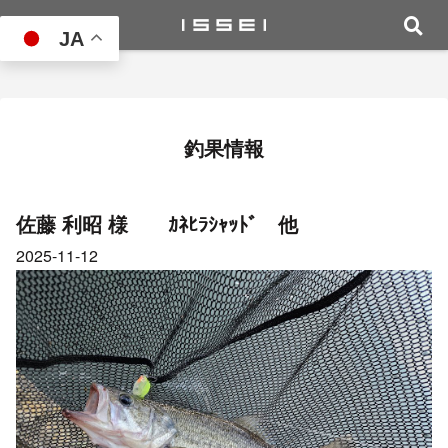
JA
釣果情報
佐藤 利昭 様 ｶﾈﾋﾗｼｬｯﾄﾞ 他
2025-11-12