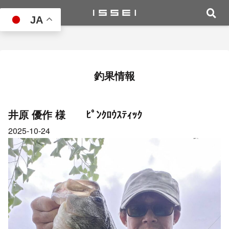
JA
釣果情報
井原 優作 様 ﾋﾟﾝｸﾛｳｽﾃｨｯｸ
2025-10-24