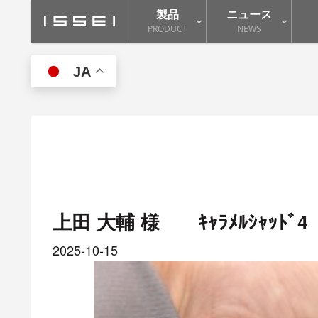
製品
ニュース
PRODUCT
NEWS
JA
上田 大輔 様 ｷｬﾗﾒﾙｼｬｯﾄﾞ
2025-10-15