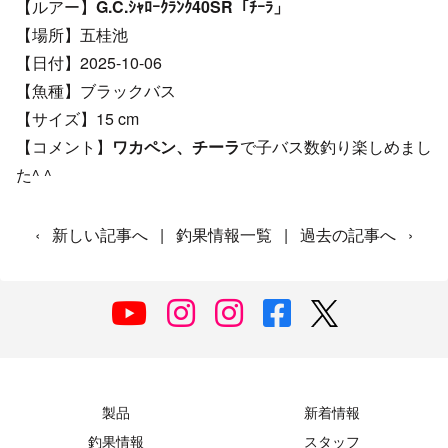
【ルアー】
G.C.ｼｬﾛｰｸﾗﾝｸ40SR「ﾁｰﾗ」
【場所】五桂池
【日付】2025-10-06
【魚種】ブラックバス
【サイズ】15 cm
【コメント】
ワカペン、チーラ
で子バス数釣り楽しめまし
た^ ^
‹
新しい記事へ
|
釣果情報一覧
|
過去の記事へ
›
製品
新着情報
釣果情報
スタッフ