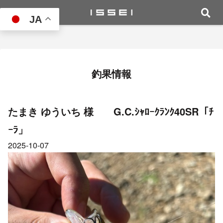
JA
釣果情報
たまき ゆういち 様 G.C.ｼｬﾛｰｸﾗﾝｸ40SR「ﾁ
ｰﾗ」
2025-10-07