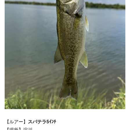
【ルアー】
スパテラ5ｲﾝﾁ
【場所】淀川