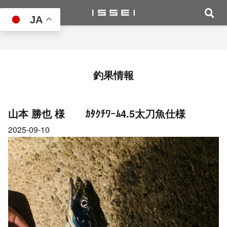
JA
釣果情報
山本 勝也 様 ｶﾀｸﾁﾜｰﾑ4.5太刀魚仕様
2025-09-10