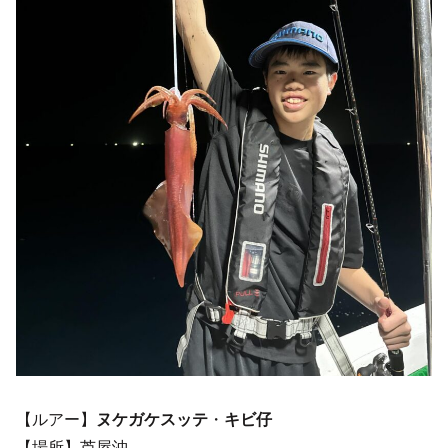
【ルアー】
ヌケガケスッテ
・
キビ仔
【場所】芦屋沖