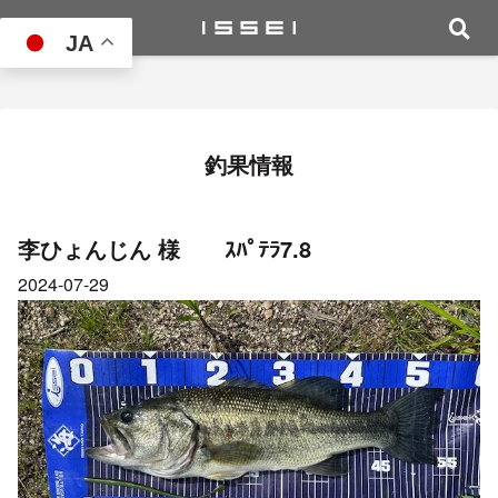
JA
釣果情報
李ひょんじん 様 ｽﾊﾟﾃﾗ7.8
2024-07-29