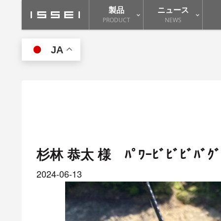
製品
ニュース
PRODUCT
NEWS
JA
杉林 恭太 様 ﾊﾟﾜｰﾋﾞﾋﾞﾋﾞﾊﾞ
2024-06-13