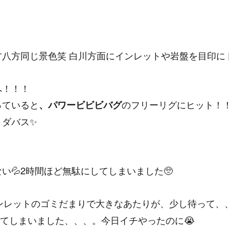
八方同じ景色笑 白川方面にインレットや岩盤を目印に
へ！！！
っていると
のフリーリグにヒット！
、パワービビビバグ
リダバス✨
💦2時間ほど無駄にしてしまいました🥺
ンレットのゴミだまりで大きなあたりが、少し待って、
レてしまいました、、、。今日イチやったのに😭