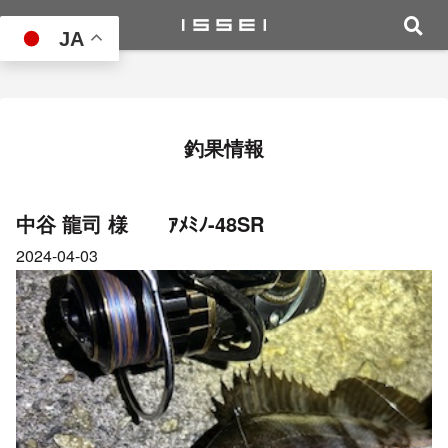
JA
釣果情報
中谷 龍司 様 ｱﾒﾐﾉ-48SR
2024-04-03