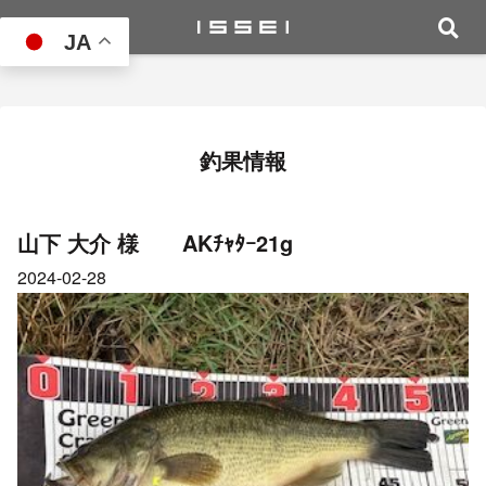
JA
釣果情報
山下 大介 様 AKﾁｬﾀｰ21g
2024-02-28