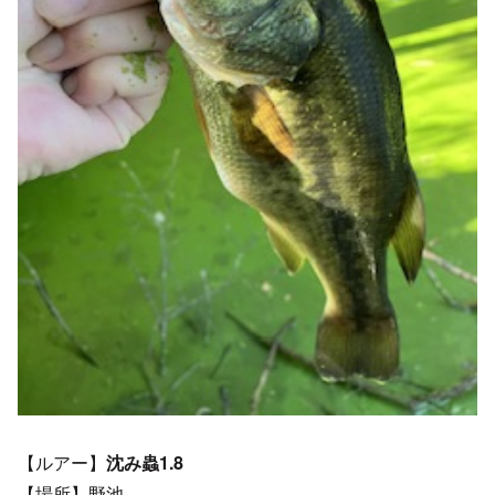
【ルアー】
沈み蟲1.8
【場所】野池