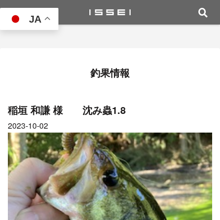
JA
釣果情報
稲垣 和謙 様 沈み蟲1.8
2023-10-02