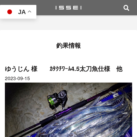
JA
釣果情報
ゆうじん 様 ｶﾀｸﾁﾜｰﾑ4.5太刀魚仕様 他
2023-09-15