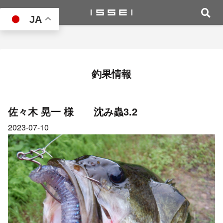
JA
釣果情報
佐々木 晃一 様 沈み蟲3.2
2023-07-10