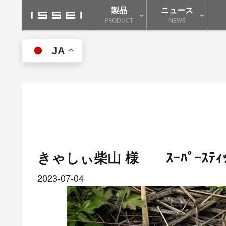
製品
ニュース
PRODUCT
NEWS
JA
きゃしぃ柴山 様 ｽｰﾊﾟｰｽﾃｨｯｸ
2023-07-04