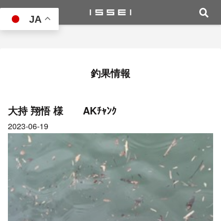
JA
釣果情報
大持 翔悟 様 AKﾁｬﾝｸ
2023-06-19