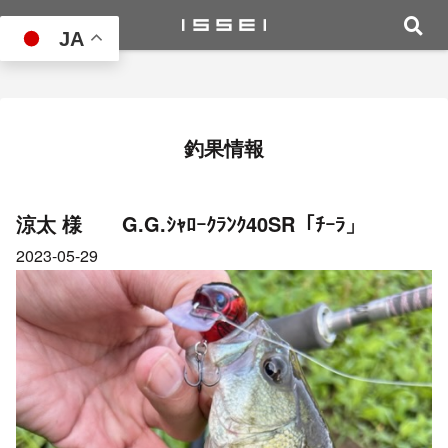
JA
釣果情報
涼太 様 G.G.ｼｬﾛｰｸﾗﾝｸ40SR「ﾁｰﾗ」
2023-05-29