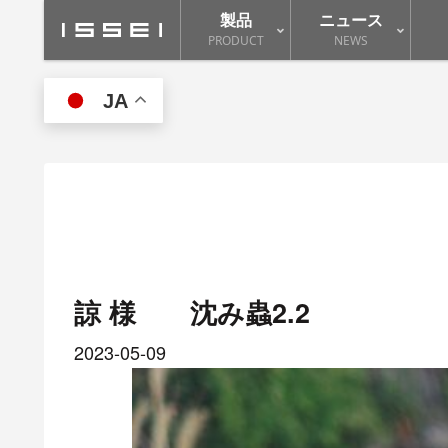
製品
ニュース
PRODUCT
NEWS
JA
諒 様 沈み蟲2.2
2023-05-09