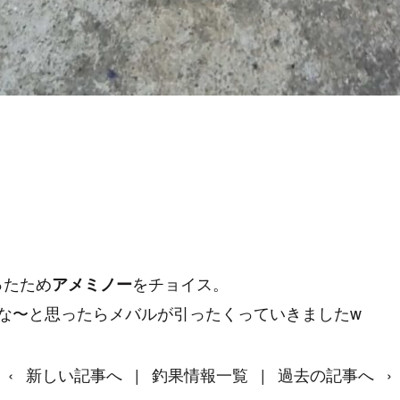
ったため
をチョイス。
アメミノー
な〜と思ったらメバルが引ったくっていきましたw
‹
新しい記事へ
|
釣果情報一覧
|
過去の記事へ
›