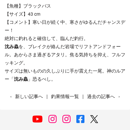
【魚種】ブラックバス
【サイズ】43 cm
【コメント】寒い日が続く中、寒さがゆるんだチャンスデ
ー！
絶対に釣れると確信して、臨んだ釣行。
沈み蟲
を、ブレイクが絡んだ岩場でリフトアンドフォー
ル。あからさま過ぎるアタリ。焦る気持ちを抑え、フルフ
ッキング。
サイズは無いものの久しぶりに手が震えた一尾。神のルア
ー「
沈み蟲
」恐るべし。
‹
新しい記事へ
|
釣果情報一覧
|
過去の記事へ
›