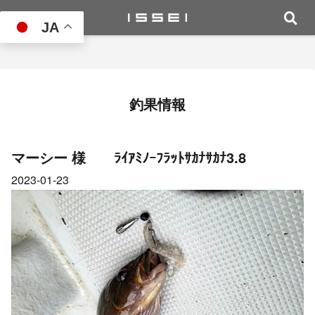
JA
釣果情報
マーシー 様 ﾗｲｱﾐﾉｰﾌﾗｯﾄｻｶﾅｻｶﾅ3.8
2023-01-23