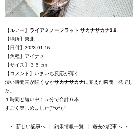
【ルアー】
ライアミノーフラット サカナサカナ3.8
【場所】東北
【日付】2023-01-15
【魚種】アイナメ
【サイズ】３６ cm
【コメント】いまいち反応が薄く
渋い時間帯が続くなか
サカナサカナ
に変えた瞬間一発でし
た。
１時間と短い中１５分で合計６本
すごく楽しめました(*^o^)／
‹
新しい記事へ
|
釣果情報一覧
|
過去の記事へ
›