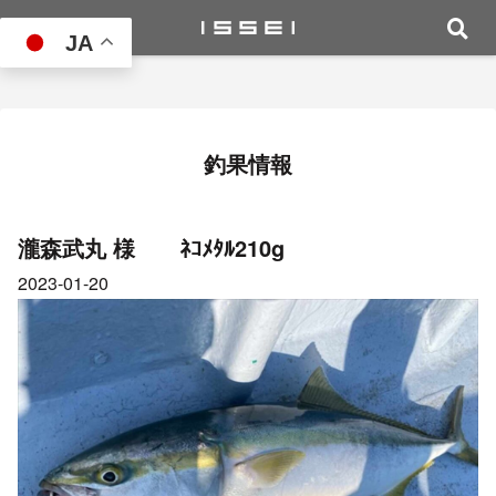
JA
釣果情報
瀧森武丸 様 ﾈｺﾒﾀﾙ210g
2023-01-20