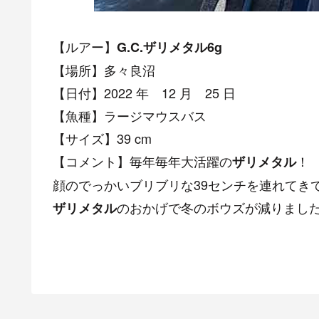
【ルアー】
G.C.ザリメタル6g
【場所】多々良沼
【日付】2022 年 12 月 25 日
【魚種】ラージマウスバス
【サイズ】39 cm
【コメント】毎年毎年大活躍の
！
ザリメタル
顔のでっかいブリブリな39センチを連れてき
のおかげで冬のボウズが減りました
ザリメタル