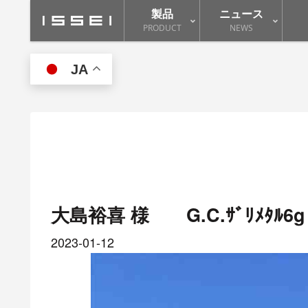
製品
ニュース
PRODUCT
NEWS
JA
大島裕喜 様 G.C.ｻﾞﾘﾒﾀﾙ6g
2023-01-12